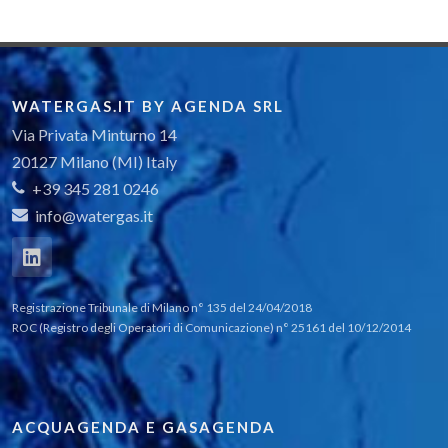
WATERGAS.IT BY AGENDA SRL
Via Privata Minturno 14
20127 Milano (MI) Italy
+39 345 281 0246
info@watergas.it
Registrazione Tribunale di Milano n° 135 del 24/04/2018
ROC (Registro degli Operatori di Comunicazione) n° 25161 del 10/12/2014
ACQUAGENDA E GASAGENDA