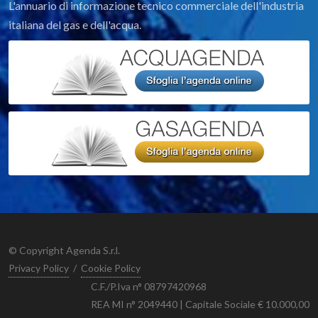
L'annuario di informazione tecnico commerciale dell'industria
italiana del gas e dell'acqua.
© Copyright Agenda S.r.l.
Privacy Policy
/
Cookie Policy
C.F./P.Iva n° 08797420968
REA MI n° 2049440 | Capitale Sociale € 10.000,00