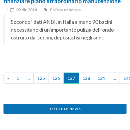
finanziare piano straordinario manutenzione"
02 dic 2024
Politica nazionale
Secondo i dati ANBI, in Italia almeno 90 bacini
necessitano di un'importante pulizia del fondo
ostruito dai sedimi, depositatisi negli anni.
«
1
…
125
126
127
128
129
…
14
TUTTE LE NEWS