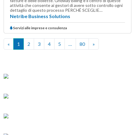
fatture e delle bollette. Gridway Billing è il centro di queste
attività che consente ai gestori di avere sotto controllo ogni
dettaglio di questo processo PERCHÉ SCEGLIE…
Netribe Business Solutions
Servizi alle imprese e consulenza
«
1
2
3
4
5
…
80
»