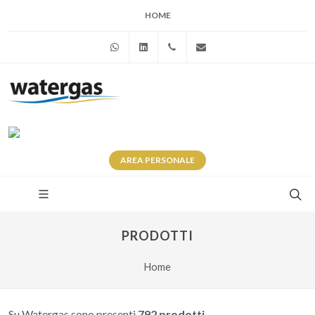
HOME
WhatsApp
Linkedin
+39 345 281 0246
info@watergas.it
AREA
PERSONALE
PRODOTTI
Home
Su Watergas sono presenti
792 prodotti
.