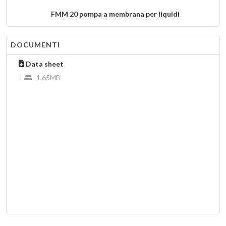
FMM 20 pompa a membrana per liquidi
N 86.16 pompa a membrana per gas
DOCUMENTI
N 87 pompa a membrana per gas
Data sheet
1,65MB
N 630 EX pompa a membrana per gas
NMP 830 Pompa a membrana per gas
FK 1100 pompa a membrana per liquidi
N 024 pompa a membrana per gas