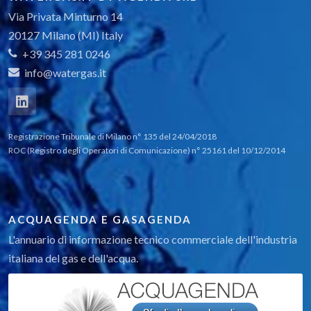
Via Privata Minturno 14
20127 Milano (MI) Italy
+39 345 281 0246
info@watergas.it
Registrazione Tribunale di Milano n° 135 del 24/04/2018
ROC (Registro degli Operatori di Comunicazione) n° 25161 del 10/12/2014
ACQUAGENDA E GASAGENDA
L'annuario di informazione tecnico commerciale dell'industria
italiana del gas e dell'acqua.