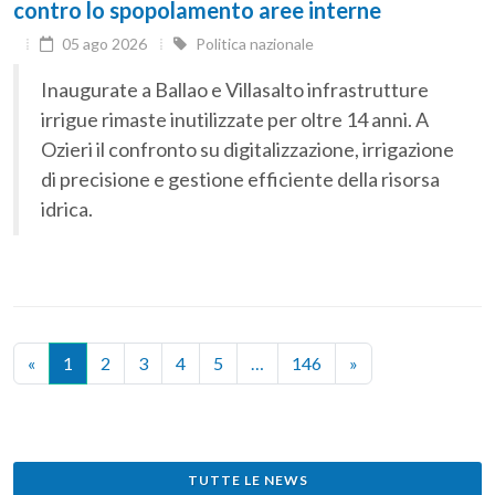
contro lo spopolamento aree interne
05 ago 2026
Politica nazionale
Inaugurate a Ballao e Villasalto infrastrutture
irrigue rimaste inutilizzate per oltre 14 anni. A
Ozieri il confronto su digitalizzazione, irrigazione
di precisione e gestione efficiente della risorsa
idrica.
«
1
2
3
4
5
…
146
»
TUTTE LE NEWS