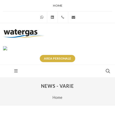
HOME
WhatsApp
Linkedin
+39 345 281 0246
info@watergas.it
AREA
PERSONALE
NEWS - VARIE
Home