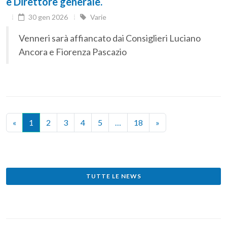
e Direttore generale.
30 gen 2026
Varie
Venneri sarà affiancato dai Consiglieri Luciano
Ancora e Fiorenza Pascazio
«
1
2
3
4
5
…
18
»
TUTTE LE NEWS