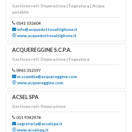
Gestione reti: Depurazione | Fognatura | Acqua
potabile
0141 532604
info@acquedottovaltiglione.it
www.acquedottovaltiglione.it
ACQUEREGGINE S.C.P.A.
Gestione reti: Depurazione | Fognatura
0965 312197
m.scambia@acquereggine.com
www.acquereggine.com
ACSEL SPA
Gestione reti: Depurazione
011 9342978
segreteria@acselspa.it
www.acselspa.it