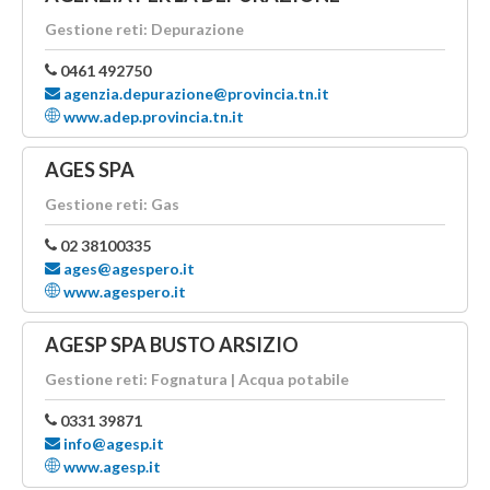
Gestione reti: Depurazione
0461 492750
agenzia.depurazione@provincia.tn.it
www.adep.provincia.tn.it
AGES SPA
Gestione reti: Gas
02 38100335
ages@agespero.it
www.agespero.it
AGESP SPA BUSTO ARSIZIO
Gestione reti: Fognatura | Acqua potabile
0331 39871
info@agesp.it
www.agesp.it