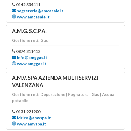
0142 334411
segreteria@amcasale.it
www.amcasale.it
A.M.G. S.C.P.A.
Gestione reti: Gas
0874 311412
info@amggas.it
www.amggas.it
A.M.V. SPA AZIENDA MULTISERVIZI
VALENZANA
Gestione reti: Depurazione | Fognatura | Gas | Acqua
potabile
0131 921900
idrico@amvspa.it
www.amvspa.it