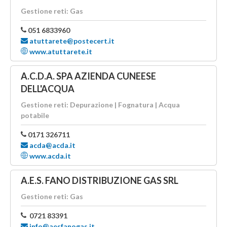
Gestione reti: Gas
051 6833960
atuttarete@postecert.it
www.atuttarete.it
A.C.D.A. SPA AZIENDA CUNEESE
DELL'ACQUA
Gestione reti: Depurazione | Fognatura | Acqua
potabile
0171 326711
acda@acda.it
www.acda.it
A.E.S. FANO DISTRIBUZIONE GAS SRL
Gestione reti: Gas
0721 83391
info@aesfanogas.it