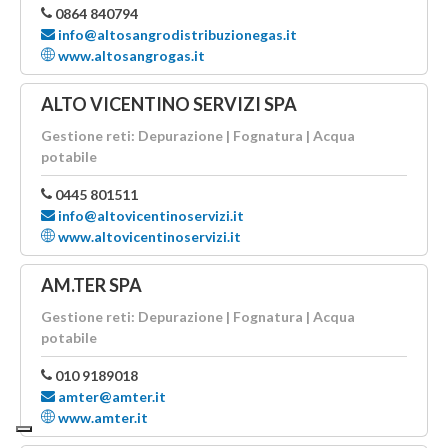
0864 840794
info@altosangrodistribuzionegas.it
www.altosangrogas.it
ALTO VICENTINO SERVIZI SPA
Gestione reti: Depurazione | Fognatura | Acqua
potabile
0445 801511
info@altovicentinoservizi.it
www.altovicentinoservizi.it
AM.TER SPA
Gestione reti: Depurazione | Fognatura | Acqua
potabile
010 9189018
amter@amter.it
www.amter.it