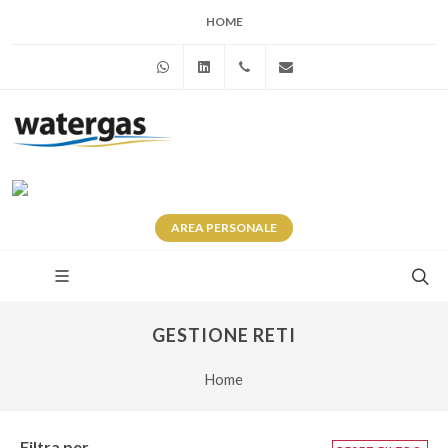
HOME
WhatsApp
Linkedin
+39 345 281 0246
info@watergas.it
AREA
PERSONALE
GESTIONE RETI
Home
Filtra per