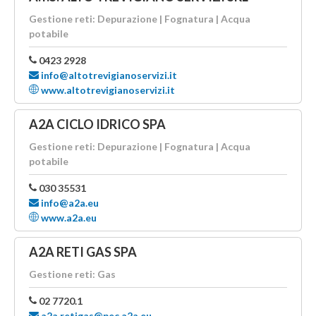
Gestione reti: Depurazione | Fognatura | Acqua
potabile
0423 2928
info@altotrevigianoservizi.it
www.altotrevigianoservizi.it
A2A CICLO IDRICO SPA
Gestione reti: Depurazione | Fognatura | Acqua
potabile
030 35531
info@a2a.eu
www.a2a.eu
A2A RETI GAS SPA
Gestione reti: Gas
02 7720.1
a2a.retigas@pec.a2a.eu