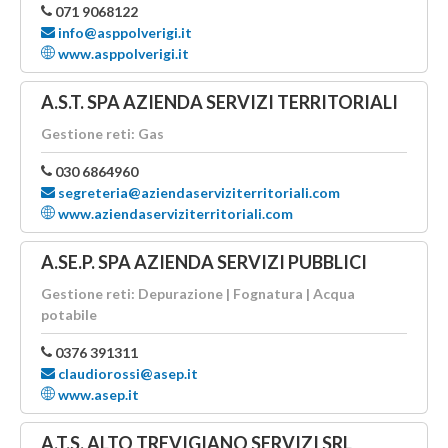
071 9068122
info@asppolverigi.it
www.asppolverigi.it
A.S.T. SPA AZIENDA SERVIZI TERRITORIALI
Gestione reti: Gas
030 6864960
segreteria@aziendaserviziterritoriali.com
www.aziendaserviziterritoriali.com
A.SE.P. SPA AZIENDA SERVIZI PUBBLICI
Gestione reti: Depurazione | Fognatura | Acqua
potabile
0376 391311
claudiorossi@asep.it
www.asep.it
A.T.S. ALTO TREVIGIANO SERVIZI SRL