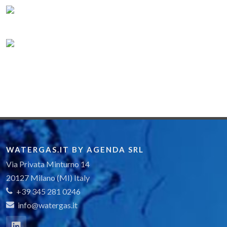
WATERGAS.IT BY AGENDA SRL
Via Privata Minturno 14
20127 Milano (MI) Italy
+39 345 281 0246
info@watergas.it