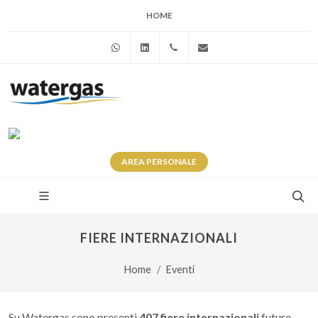
HOME
WhatsApp
Linkedin
+39 345 281 0246
info@watergas.it
AREA
PERSONALE
FIERE INTERNAZIONALI
Home
Eventi
Su Watergas sono presenti
407 fiere internazionali
future.