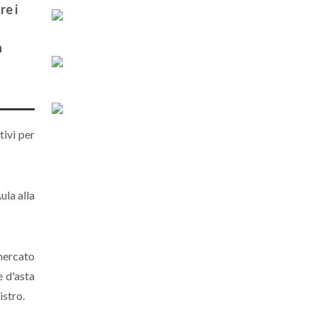
re i
n
tivi per
ula alla
 mercato
e d'asta
istro.