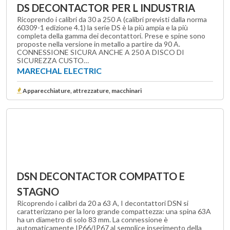
DS DECONTACTOR PER L INDUSTRIA
Ricoprendo i calibri da 30 a 250 A (calibri previsti dalla norma
60309-1 edizione 4.1) la serie DS è la più ampia e la più
completa della gamma dei decontattori. Prese e spine sono
proposte nella versione in metallo a partire da 90 A.
CONNESSIONE SICURA ANCHE A 250 A DISCO DI
SICUREZZA CUSTO…
MARECHAL ELECTRIC
Apparecchiature, attrezzature, macchinari
DSN DECONTACTOR COMPATTO E
STAGNO
Ricoprendo i calibri da 20 a 63 A, I decontattori DSN si
caratterizzano per la loro grande compattezza: una spina 63A
ha un diametro di solo 83 mm. La connessione è
automaticamente IP66/IP67 al semplice inserimento della