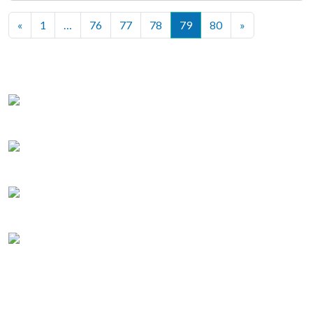
«
1
…
76
77
78
79
80
»