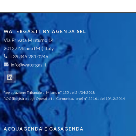
WATERGAS.IT BY AGENDA SRL
Via Privata Minturno 14
20127 Milano (MI) Italy
+39 345 281 0246
info@watergas.it
Registrazione Tribunale di Milano n° 135 del 24/04/2018
ROC (Registro degli Operatori di Comunicazione) n° 25161 del 10/12/2014
ACQUAGENDA E GASAGENDA