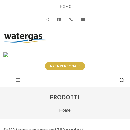
HOME
WhatsApp
Linkedin
+39 345 281 0246
info@watergas.it
AREA
PERSONALE
PRODOTTI
Home
Su Watergas sono presenti
792 prodotti
.