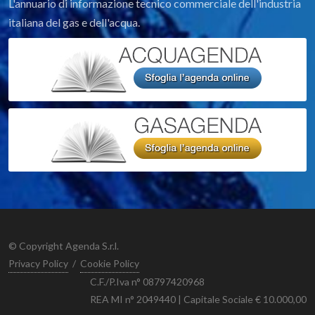
L'annuario di informazione tecnico commerciale dell'industria
italiana del gas e dell'acqua.
© Copyright Agenda S.r.l.
Privacy Policy
/
Cookie Policy
C.F./P.Iva n° 08797420968
REA MI n° 2049440 | Capitale Sociale € 10.000,00