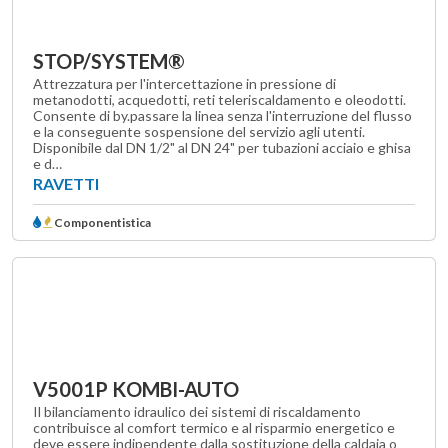
STOP/SYSTEM®
Attrezzatura per l'intercettazione in pressione di
metanodotti, acquedotti, reti teleriscaldamento e oleodotti.
Consente di by.passare la linea senza l'interruzione del flusso
e la conseguente sospensione del servizio agli utenti.
Disponibile dal DN 1/2" al DN 24" per tubazioni acciaio e ghisa
e d…
RAVETTI
Componentistica
V5001P KOMBI-AUTO
Il bilanciamento idraulico dei sistemi di riscaldamento
contribuisce al comfort termico e al risparmio energetico e
deve essere indipendente dalla sostituzione della caldaia o