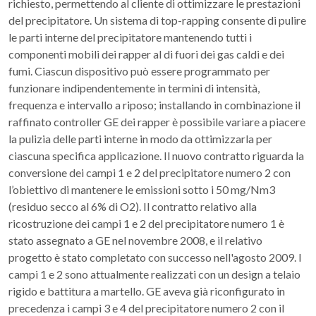
richiesto, permettendo al cliente di ottimizzare le prestazioni
del precipitatore. Un sistema di top-rapping consente di pulire
le parti interne del precipitatore mantenendo tutti i
componenti mobili dei rapper al di fuori dei gas caldi e dei
fumi. Ciascun dispositivo può essere programmato per
funzionare indipendentemente in termini di intensità,
frequenza e intervallo a riposo; installando in combinazione il
raffinato controller GE dei rapper è possibile variare a piacere
la pulizia delle parti interne in modo da ottimizzarla per
ciascuna specifica applicazione. Il nuovo contratto riguarda la
conversione dei campi 1 e 2 del precipitatore numero 2 con
l’obiettivo di mantenere le emissioni sotto i 50 mg/Nm3
(residuo secco al 6% di O2). Il contratto relativo alla
ricostruzione dei campi 1 e 2 del precipitatore numero 1 è
stato assegnato a GE nel novembre 2008, e il relativo
progetto è stato completato con successo nell'agosto 2009. I
campi 1 e 2 sono attualmente realizzati con un design a telaio
rigido e battitura a martello. GE aveva già riconfigurato in
precedenza i campi 3 e 4 del precipitatore numero 2 con il