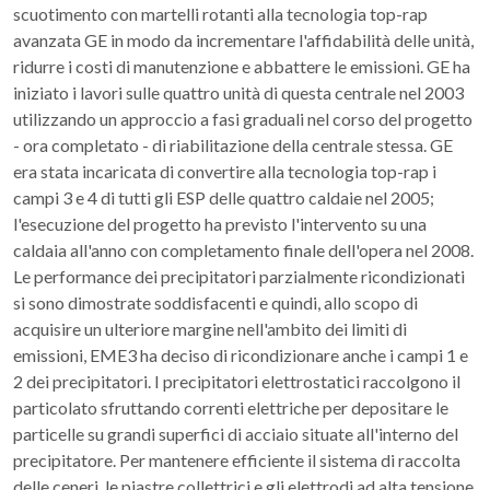
scuotimento con martelli rotanti alla tecnologia top-rap
avanzata GE in modo da incrementare l'affidabilità delle unità,
ridurre i costi di manutenzione e abbattere le emissioni. GE ha
iniziato i lavori sulle quattro unità di questa centrale nel 2003
utilizzando un approccio a fasi graduali nel corso del progetto
- ora completato - di riabilitazione della centrale stessa. GE
era stata incaricata di convertire alla tecnologia top-rap i
campi 3 e 4 di tutti gli ESP delle quattro caldaie nel 2005;
l'esecuzione del progetto ha previsto l'intervento su una
caldaia all'anno con completamento finale dell'opera nel 2008.
Le performance dei precipitatori parzialmente ricondizionati
si sono dimostrate soddisfacenti e quindi, allo scopo di
acquisire un ulteriore margine nell'ambito dei limiti di
emissioni, EME3 ha deciso di ricondizionare anche i campi 1 e
2 dei precipitatori. I precipitatori elettrostatici raccolgono il
particolato sfruttando correnti elettriche per depositare le
particelle su grandi superfici di acciaio situate all'interno del
precipitatore. Per mantenere efficiente il sistema di raccolta
delle ceneri, le piastre collettrici e gli elettrodi ad alta tensione