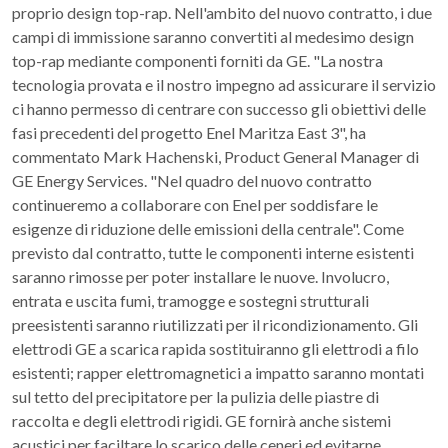
proprio design top-rap. Nell'ambito del nuovo contratto, i due
campi di immissione saranno convertiti al medesimo design
top-rap mediante componenti forniti da GE. "La nostra
tecnologia provata e il nostro impegno ad assicurare il servizio
ci hanno permesso di centrare con successo gli obiettivi delle
fasi precedenti del progetto Enel Maritza East 3", ha
commentato Mark Hachenski, Product General Manager di
GE Energy Services. "Nel quadro del nuovo contratto
continueremo a collaborare con Enel per soddisfare le
esigenze di riduzione delle emissioni della centrale". Come
previsto dal contratto, tutte le componenti interne esistenti
saranno rimosse per poter installare le nuove. Involucro,
entrata e uscita fumi, tramogge e sostegni strutturali
preesistenti saranno riutilizzati per il ricondizionamento. Gli
elettrodi GE a scarica rapida sostituiranno gli elettrodi a filo
esistenti; rapper elettromagnetici a impatto saranno montati
sul tetto del precipitatore per la pulizia delle piastre di
raccolta e degli elettrodi rigidi. GE fornirà anche sistemi
acustici per faciltare lo scarico delle ceneri ed evitarne