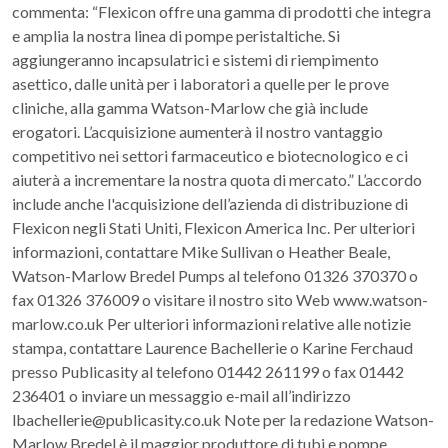
commenta: “Flexicon offre una gamma di prodotti che integra
e amplia la nostra linea di pompe peristaltiche. Si
aggiungeranno incapsulatrici e sistemi di riempimento
asettico, dalle unità per i laboratori a quelle per le prove
cliniche, alla gamma Watson-Marlow che già include
erogatori. L’acquisizione aumenterà il nostro vantaggio
competitivo nei settori farmaceutico e biotecnologico e ci
aiuterà a incrementare la nostra quota di mercato.” L’accordo
include anche l'acquisizione dell’azienda di distribuzione di
Flexicon negli Stati Uniti, Flexicon America Inc. Per ulteriori
informazioni, contattare Mike Sullivan o Heather Beale,
Watson-Marlow Bredel Pumps al telefono 01326 370370 o
fax 01326 376009 o visitare il nostro sito Web www.watson-
marlow.co.uk Per ulteriori informazioni relative alle notizie
stampa, contattare Laurence Bachellerie o Karine Ferchaud
presso Publicasity al telefono 01442 261199 o fax 01442
236401 o inviare un messaggio e-mail all’indirizzo
lbachellerie@publicasity.co.uk Note per la redazione Watson-
Marlow Bredel è il maggior produttore di tubi e pompe