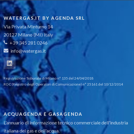
WATERGAS.IT BY AGENDA SRL
Via Privata Minturno 14
20127 Milano (MI) Italy
+39 345 281 0246
info@watergas.it
Registrazione Tribunale di Milano n° 135 del 24/04/2018
ROC (Registro degli Operatori di Comunicazione) n° 25161 del 10/12/2014
ACQUAGENDA E GASAGENDA
L'annuario di informazione tecnico commerciale dell'industria
italiana del gas e dell'acqua.