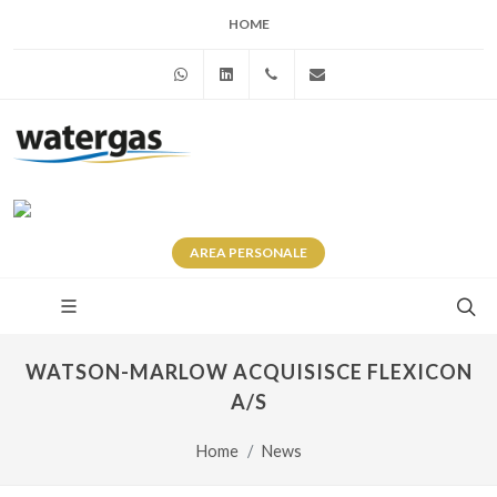
HOME
WhatsApp
Linkedin
+39 345 281 0246
info@watergas.it
AREA
PERSONALE
WATSON-MARLOW ACQUISISCE FLEXICON
A/S
Home
News