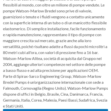
flessibili al mondo, con oltre un milione di pompe vendute. Le
pompe Watson-Marlow Bredel sono prive di valvole,
guarnizioni o tenute e i fluidi vengono a contatto unicamente
con la superficie interna di un tubo o di un manicotto flessibile
elastomerico. Di semplice installazione, facile funzionamento
e rapida manutenzione, rappresentano il tipo di pompe con
maggiore crescita sul mercato, grazie anche alla loro
versatilità, poiché risultano adatte a flussi da pochi microlitri a
80 metri cubi all'ora, con valori di pressione fino a 16 bar.
Watson-Marlow Alitea, società di acquisita dal Gruppo nel
2004, aggiunge ulteriori competenze nel settore delle pompe
a basso flusso e ad alta precisione per applicazioni OEM.
Parte di Spirax-Sarco Engineering Group, Watson-Marlow
Bredel Pumps è un’organizzazione internazionale con sede a
Falmouth, Cornovaglia (Regno Unito). Watson-Marlow Pumps
dispone di uffici in Belgio, Brasile, Cina, Danimarca, Francia,
Germania, Italia, Corea, Malesia, Paesi Bassi, Sudafrica, Svezia
e Stati Uniti.