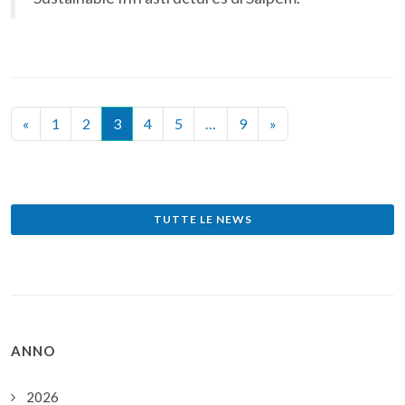
«
1
2
3
4
5
…
9
»
TUTTE LE NEWS
ANNO
2026