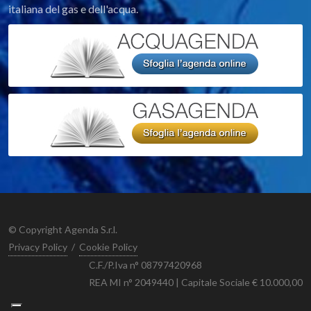
italiana del gas e dell'acqua.
© Copyright Agenda S.r.l.
Privacy Policy
/
Cookie Policy
C.F./P.Iva n° 08797420968
REA MI n° 2049440 | Capitale Sociale € 10.000,00