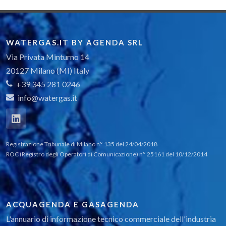
WATERGAS.IT BY AGENDA SRL
Via Privata Minturno 14
20127 Milano (MI) Italy
+39 345 281 0246
info@watergas.it
Registrazione Tribunale di Milano n° 135 del 24/04/2018
ROC (Registro degli Operatori di Comunicazione) n° 25161 del 10/12/2014
ACQUAGENDA E GASAGENDA
L'annuario di informazione tecnico commerciale dell'industria