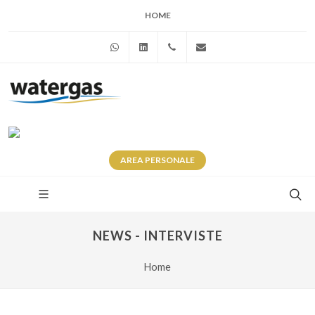
HOME
WhatsApp
Linkedin
+39 345 281 0246
info@watergas.it
AREA
PERSONALE
NEWS - INTERVISTE
Home