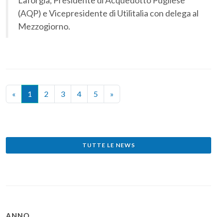
Laforgia, Presidente di Acquedotto Pugliese
(AQP) e Vicepresidente di Utilitalia con delega al
Mezzogiorno.
«
1
2
3
4
5
»
TUTTE LE NEWS
ANNO