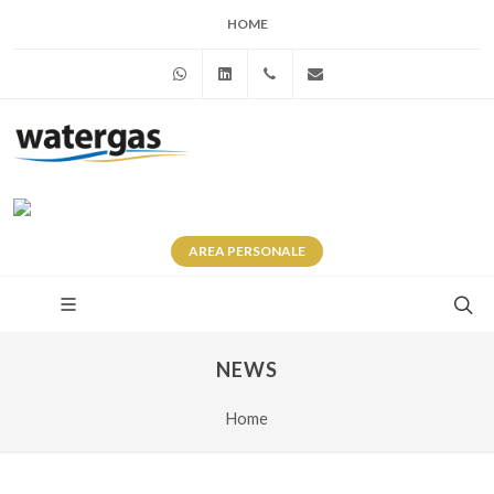
HOME
WhatsApp
Linkedin
+39 345 281 0246
info@watergas.it
AREA
PERSONALE
NEWS
Home