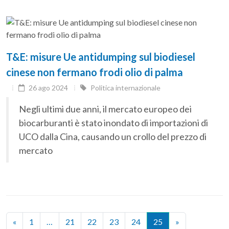
T&E: misure Ue antidumping sul biodiesel
cinese non fermano frodi olio di palma
26 ago 2024
Politica internazionale
Negli ultimi due anni, il mercato europeo dei
biocarburanti è stato inondato di importazioni di
UCO dalla Cina, causando un crollo del prezzo di
mercato
«
1
…
21
22
23
24
25
»