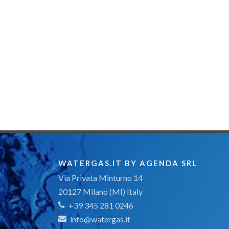
WATERGAS.IT BY AGENDA SRL
Via Privata Minturno 14
20127 Milano (MI) Italy
+39 345 281 0246
info@watergas.it