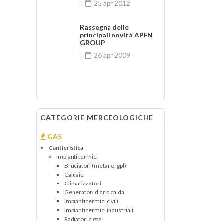
25 apr 2012
Rassegna delle
principali novità APEN
GROUP
26 apr 2009
CATEGORIE MERCEOLOGICHE
GAS
Cantieristica
Impianti termici
Bruciatori (metano, gpl)
Caldaie
Climatizzatori
Generatori d’aria calda
Impianti termici civili
Impianti termici industriali
Radiatori a gas