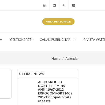
WhatsApp
Linkedin
+39 345 281 0246
info@watergas.it
AREA
PERSONALE
GESTIONE RETI
CANALI PUBBLICITARI
RIVISTA WATE
Home
Aziende
ULTIME NEWS
APEN GROUP: I
NOSTRI PRIMI 45
ANNI 1967-2012.
EXPOCOMFORT MCE
2012 Principali novità
esposte