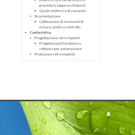
procedure (apparecchiature)
Quadri elettrici e di comando
Strumentazione
Calibrazione di strumenti di
misura, analisi e controllo
Cantieristica
Progettazione reti e impianti
Progettazione hardware e
software per automazione
Protezione reti e impianti
Alimentatori reti catodiche
Anodi
Protezione catodica
(apparecchiature e impianti)
Rilevazione reti e impianti
Cerca contatti
Componentistica
Riduzione e regolazione
Revisione cabine di misura
Servizi alle imprese e consulenza
Formazione
Corsi di formazione
Software
Software per telecontrollo impianti