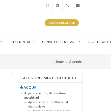
WhatsApp
Linkedin
+39 345 281 0246
info@watergas.it
AREA
PERSONALE
GESTIONE RETI
CANALI PUBBLICITARI
RIVISTA WATE
Home
Aziende
CATEGORIE MERCEOLOGICHE
ACQUA
Apparecchiature, attrezzature,
macchinari
Apparecchiature elettriche ed
elettroniche
Analisi e controllo processi e