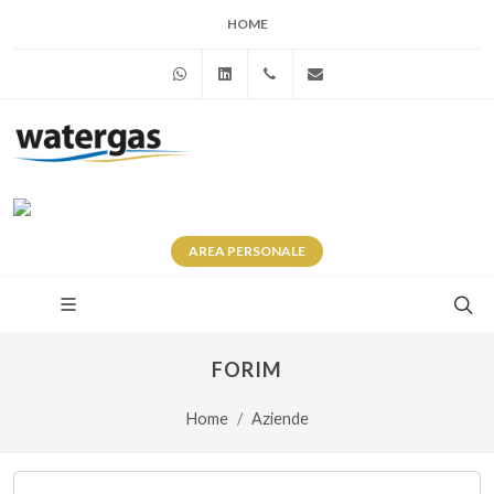
HOME
WhatsApp
Linkedin
+39 345 281 0246
info@watergas.it
AREA
PERSONALE
FORIM
Home
Aziende