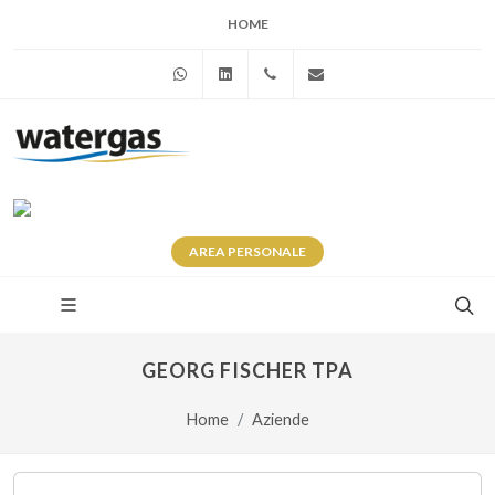
HOME
WhatsApp
Linkedin
+39 345 281 0246
info@watergas.it
AREA
PERSONALE
GEORG FISCHER TPA
Home
Aziende