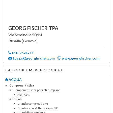
GEORG FISCHER TPA
Via Seminella 50/M
Busalla (Genova)
010-9624711
tpa.ps@georgfischer.com
www.georgfischer.com
CATEGORIE MERCEOLOGICHE
ACQUA
Componentistica
Componentistica per reti e impianti
Manicotti
Giunti
Giunti a compressione
Giunti acciaio/ottone/rame/PE
Giunti di smontaggio