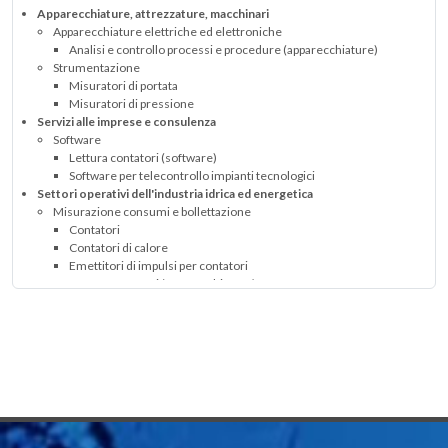
Apparecchiature, attrezzature, macchinari
Apparecchiature elettriche ed elettroniche
Analisi e controllo processi e procedure (apparecchiature)
Strumentazione
Misuratori di portata
Misuratori di pressione
Servizi alle imprese e consulenza
Software
Lettura contatori (software)
Software per telecontrollo impianti tecnologici
Settori operativi dell'industria idrica ed energetica
Misurazione consumi e bollettazione
Contatori
Contatori di calore
Emettitori di impulsi per contatori
Lettura contatori (apparecchiature)
Lettura contatori (servizio)
Revisione contatori acqua
Strumentazione di misura
Verifica metrologica dei contatori
Telecontrollo e telegestione
Acquisizione dati e gestione data logger
Data logger
Interfacce
Monitoraggio (apparecchiature)