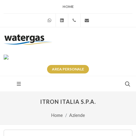
HOME
WhatsApp
Linkedin
+39 345 281 0246
info@watergas.it
AREA
PERSONALE
ITRON ITALIA S.P.A.
Home
Aziende