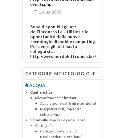
eventi.php.
16 lug 2009
Sono disponibili gli atti
dell'incontro Le Utilities e le
opportunità delle nuove
tecnologie di mobile computing.
Per avere gli atti basta
collegarsi a:
http://www.nordelettronica.biz/
eventi.php
16 lug 2009
CATEGORIE MERCEOLOGICHE
Sono disponibili gli atti
ACQUA
dell'incontro Le Utilities e le
Cantieristica
opportunità delle nuove
Rilevazione reti e impianti
tecnologie di mobile computing.
Per avere gli atti basta
Acquisizione dati (reti e territorio)
collegarsi a:
Mappatura reti, impianti e
http://www.nordelettronica.biz/
sottoservizi
eventi.php
Servizi alle imprese e consulenza
Cartografia
16 lug 2009
Cartografia elettronica
(realizzazione e gestione)