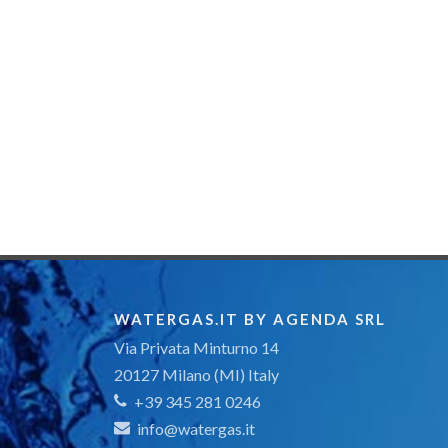
WATERGAS.IT BY AGENDA SRL
Via Privata Minturno 14
20127 Milano (MI) Italy
+39 345 281 0246
info@watergas.it