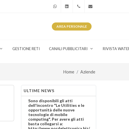
WhatsApp
Linkedin
+39 345 281 0246
info@watergas.it
AREA
PERSONALE
GESTIONE RETI
CANALI PUBBLICITARI
RIVISTA WATE
Home
Aziende
ULTIME NEWS
Sono disponibili gli atti
dell'incontro "Le Utilities e le
opportunità delle nuove
tecnologie di mobile
computing". Per avere gli atti
basta collegarsi a:
http://www.nordelettronica.biz/