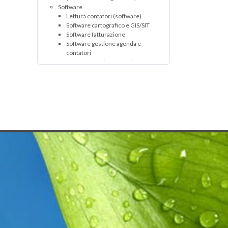
Esplora la differenza
Software
dei nuovi Gotive SQ31
Lettura contatori (software)
20 mag 2007
Software cartografico e GIS/SIT
Software fatturazione
Software gestione agenda e
contatori
Software gestione utenti
Software per gestione reti
tecnologiche
Settori operativi dell'industria idrica ed
energetica
Misurazione consumi e bollettazione
Lettura contatori
(apparecchiature)
Lettura contatori (servizio)
Stampa/spedizione/consegna
bollette
GAS
Cantieristica
Rilevazione reti e impianti
Acquisizione dati (reti e territorio)
Mappatura reti, impianti e
sottoservizi
Servizi alle imprese e consulenza