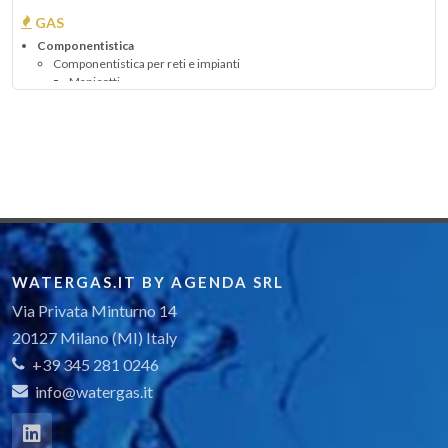
GAS
Componentistica
Componentistica per reti e impianti
Manicotti
Pozzetti
Raccordi
Raccordi in acciaio/ghisa/ottone/PE/PP/rame
WATERGAS.IT BY AGENDA SRL
Via Privata Minturno 14
20127 Milano (MI) Italy
+39 345 281 0246
info@watergas.it