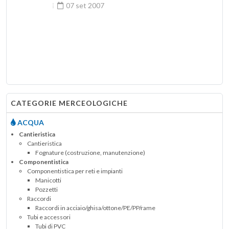
07 set 2007
CATEGORIE MERCEOLOGICHE
ACQUA
Cantieristica
Cantieristica
Fognature (costruzione, manutenzione)
Componentistica
Componentistica per reti e impianti
Manicotti
Pozzetti
Raccordi
Raccordi in acciaio/ghisa/ottone/PE/PP/rame
Tubi e accessori
Tubi di PVC