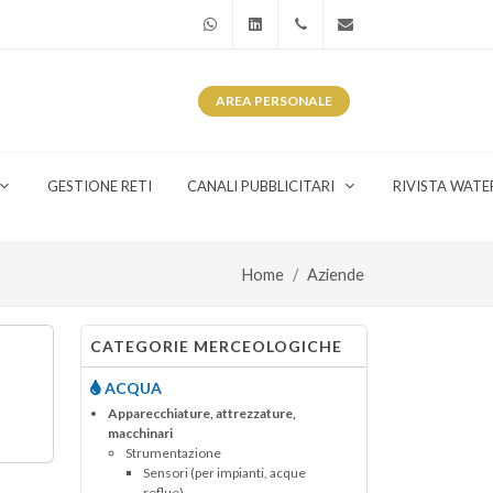
WhatsApp
Linkedin
+39 345 281 0246
info@watergas.it
AREA
PERSONALE
GESTIONE RETI
CANALI PUBBLICITARI
RIVISTA WATE
Home
Aziende
CATEGORIE MERCEOLOGICHE
ACQUA
Apparecchiature, attrezzature,
macchinari
Strumentazione
Sensori (per impianti, acque
reflue)