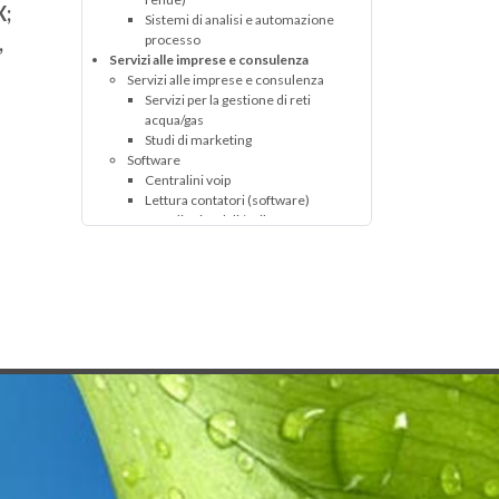
X;
Sistemi di analisi e automazione
,
processo
Servizi alle imprese e consulenza
Servizi alle imprese e consulenza
Servizi per la gestione di reti
acqua/gas
Studi di marketing
Software
Centralini voip
Lettura contatori (software)
Portali aziendali (sviluppo e
gestione)
Software per gestione perdite
idriche e pressioni in rete
Software per gestione reti
tecnologiche
Software per telecontrollo impianti
tecnologici
GAS
Servizi alle imprese e consulenza
Servizi alle imprese e consulenza
Servizi per la gestione di reti
acqua/gas
Studi di marketing