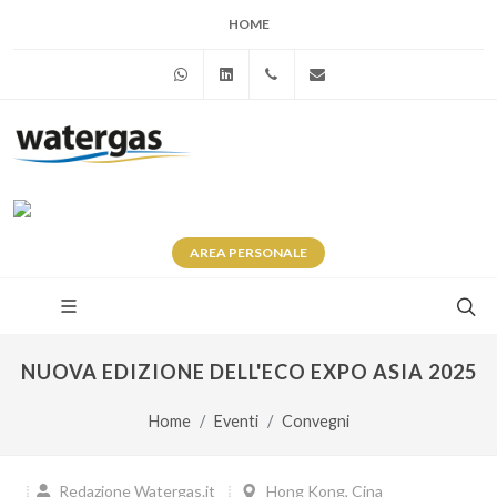
HOME
WhatsApp
Linkedin
+39 345 281 0246
info@watergas.it
AREA
PERSONALE
NUOVA EDIZIONE DELL'ECO EXPO ASIA 2025
Home
Eventi
Convegni
Redazione Watergas.it
Hong Kong, Cina