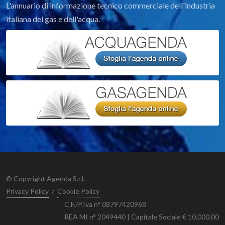
L'annuario di informazione tecnico commerciale dell'industria
italiana del gas e dell'acqua.
© Copyright Agenda S.r.l.
Privacy Policy
/
Cookie Policy
C.F./P.Iva n° 08797420968
REA MI n° 2049440 | Capitale Sociale € 10.000,00