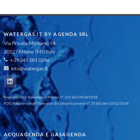
WATERGAS.IT BY AGENDA SRL
Via Privata Minturno 14
20127 Milano (MI) Italy
+39 345 281 0246
info@watergas.it
Registrazione Tribunale di Milano n° 135 del 24/04/2018
ROC (Registro degli Operatori di Comunicazione) n° 25161 del 10/12/2014
ACQUAGENDA E GASAGENDA