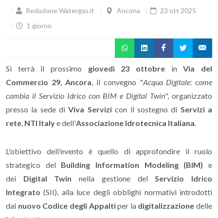
Redazione Watergas.it
Ancona
23 ott 2025
1 giorno
Si terrà il prossimo
giovedì 23 ottobre
in
Via del
Commercio 29, Ancora
, il convegno "
Acqua Digitale: come
cambia il Servizio Idrico con BIM e Digital Twin
", organizzato
presso la sede di
Viva Servizi
con il sostegno di
Servizi a
rete
,
NTI Italy
e dell'
Associazione Idrotecnica Italiana
.
L'obiettivo dell'evento è quello di approfondire il
ruolo
strategico del
Building Information Modeling (BIM)
e
dei
Digital Twin
nella gestione del
Servizio Idrico
Integrato
(SII), alla luce degli obblighi normativi
introdotti
dal
n
uovo Codice degli Appalti
per la
digitalizzazione
delle