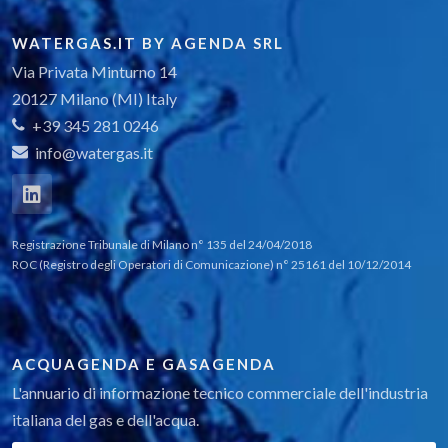
WATERGAS.IT BY AGENDA SRL
Via Privata Minturno 14
20127 Milano (MI) Italy
+39 345 281 0246
info@watergas.it
Registrazione Tribunale di Milano n° 135 del 24/04/2018
ROC (Registro degli Operatori di Comunicazione) n° 25161 del 10/12/2014
ACQUAGENDA E GASAGENDA
L'annuario di informazione tecnico commerciale dell'industria
italiana del gas e dell'acqua.