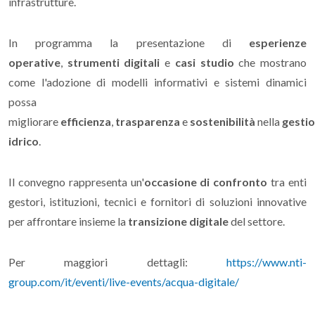
infrastrutture.
In programma la presentazione di
esperienze
operative
,
strumenti digitali
e
casi studio
che mostrano
come l'adozione di modelli informativi e sistemi dinamici
possa
migliorare
efficienza
,
trasparenza
e
sostenibilità
nella
gesti
idrico
.
Il convegno rappresenta un'
occasione di confronto
tra enti
gestori, istituzioni, tecnici e fornitori di soluzioni innovative
per affrontare insieme la
transizione digitale
del settore.
Per maggiori dettagli:
https://www.nti-
group.com/it/eventi/live-events/acqua-digitale/