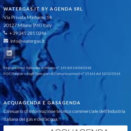
WATERGAS.IT BY AGENDA SRL
Via Privata Minturno 14
20127 Milano (MI) Italy
+39 345 281 0246
info@watergas.it
Registrazione Tribunale di Milano n° 135 del 24/04/2018
ROC (Registro degli Operatori di Comunicazione) n° 25161 del 10/12/2014
ACQUAGENDA E GASAGENDA
L'annuario di informazione tecnico commerciale dell'industria
italiana del gas e dell'acqua.