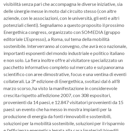
visibilità senza pari che accompagna le diverse iniziative, sia
delle sinergie messe in moto dal circuito stesso (con altre
aziende, con le associazioni, con le università, gli enti e altri
potenziali clienti). Segnaliamo a questo proposito il prossimo
Energethica congress, organizzato con SOMEDIA (gruppo
editoriale L’Espresso), a Roma, sul tema della mobilità
sostenibile. Interverranno al convegno, che avrà eco nazionale,
importanti esponenti del mondo industriale e politico italiano
e non solo. La fiera inoltre offre al visitatore specializzato un
pacchetto informativo completo sul mercato e sul panorama
scientifico con aree dimostrative, focus e una ventina di eventi
collaterali. La 3° edizione di Energethica, svoltasi dal 6 all’8
marzo scorso, ha visto la manifestazione in considerevole
crescita rispetto all’edizione 2007, con 308 espositori,
provenienti da 14 paesi, e 12.847 visitatori provenienti da 15
paesi: un evento che ha messo in mostra impianti per la
produzione di energia da fonti rinnovabili e sostenibili,
soluzioni per la mobilità sostenibile, soluzioni per il risparmio
e l'efficienza energetica legata alla casa (materiali bioedili,