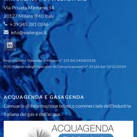
Via Privata Minturno 14
20127 Milano (MI) Italy
+39 345 281 0246
info@watergas.it
Registrazione Tribunale di Milano n° 135 del 24/04/2018
ROC (Registro degli Operatori di Comunicazione) n° 25161 del 10/12/2014
ACQUAGENDA E GASAGENDA
L'annuario di informazione tecnico commerciale dell'industria
italiana del gas e dell'acqua.