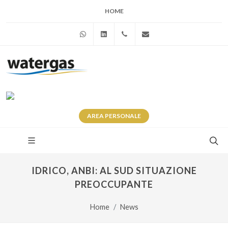
HOME
WhatsApp
Linkedin
+39 345 281 0246
info@watergas.it
AREA
PERSONALE
IDRICO, ANBI: AL SUD SITUAZIONE
PREOCCUPANTE
Home
News