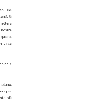
een One
enti. Si
rmetterà
a nostra
i questa
re circa
cnica e
ometano.
iera per
ente più