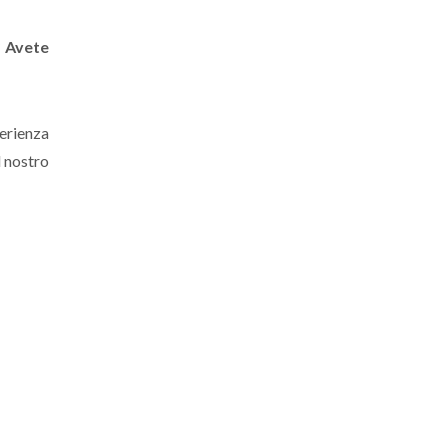
? Avete
perienza
l nostro