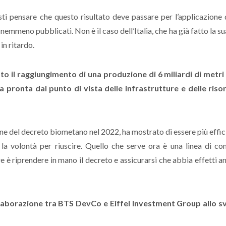
sti pensare che questo risultato deve passare per l’applicazione 
emmeno pubblicati. Non è il caso dell’Italia, che ha già fatto la su
in ritardo.
to il raggiungimento di una produzione di 6 miliardi di metri 
ia pronta dal punto di vista delle infrastrutture e delle riso
one del decreto biometano nel 2022, ha mostrato di essere più effic
 la volontà per riuscire. Quello che serve ora è una linea di con
e è riprendere in mano il decreto e assicurarsi che abbia effetti a
llaborazione tra BTS DevCo e Eiffel Investment Group allo s