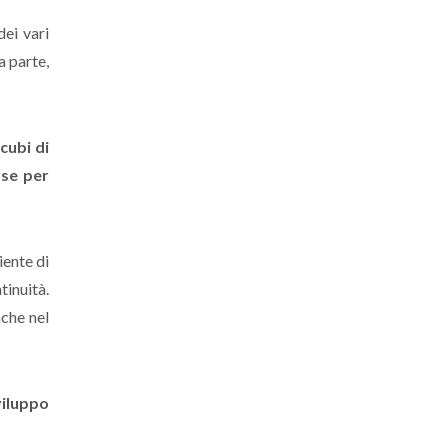
dei vari
a parte,
cubi di
rse per
iente di
tinuità.
nche nel
viluppo