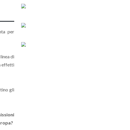
nta per
linea di
 effetti
tino gli
issioni
Europa?