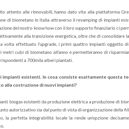
 attento alle rinnovabili, hanno dato vita alla piattaforma Gr
one di biometano in Italia attraverso il revamping di impianti esist
azione del nostro know how con il loro supporto finanziario ci pe
 attivamente alla transizione energetica, oltre che di consolidare l
a volta effettuato l’upgrade, i primi quattro impianti oggetto d
di metri cubi di biometano all’anno e permetteranno di risparmia
rispondenti a 700mila alberi piantati.
li impianti esistenti. In cosa consiste esattamente questa te
o alla costruzione di nuovi impianti?
ianti biogas esistenti da produzione elettrica a produzione di bi
nto autorizzativo sia dal punto di vista di organizzazione della fil
mo, la perfetta integrabilità locale la rende un’opzione decisam
to.