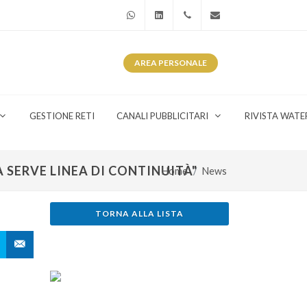
WhatsApp
Linkedin
+39 345 281 0246
info@watergas.it
AREA
PERSONALE
GESTIONE RETI
CANALI PUBBLICITARI
RIVISTA WATE
A SERVE LINEA DI CONTINUITÀ"
Home
News
TORNA ALLA LISTA