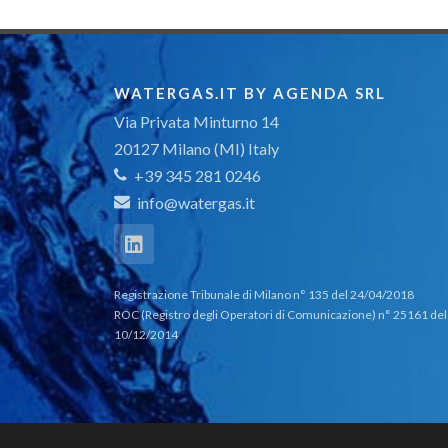
WATERGAS.IT BY AGENDA SRL
Via Privata Minturno 14
20127 Milano (MI) Italy
+39 345 281 0246
info@watergas.it
Registrazione Tribunale di Milano n° 135 del 24/04/2018
ROC (Registro degli Operatori di Comunicazione) n° 25161 del
10/12/2014