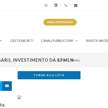
WhatsApp
Linkedin
+39 345 281 0246
info@watergas.it
AREA
PERSONALE
GESTIONE RETI
CANALI PUBBLICITARI
RIVISTA WATE
ARI), INVESTIMENTO DA 17 MLN
Home
News
TORNA ALLA LISTA
ba,