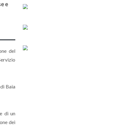
se e
one del
ervizio
 di Baia
e di un
ione dei