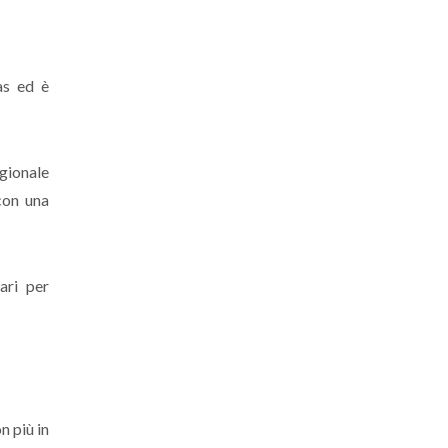
as ed è
agionale
con una
ari per
n più in