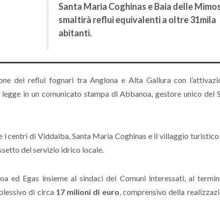
Santa Maria Coghinas e Baia delle Mimo
smaltirà reflui equivalenti a oltre 31mila
abitanti.
ne dei reflui fognari tra Anglona e Alta Gallura con l’attivazi
si legge in un comunicato stampa di Abbanoa, gestore unico del S
e i centri di Viddalba, Santa Maria Coghinas e il villaggio turistico
etto del servizio idrico locale.
oa ed Egas insieme ai sindaci dei Comuni interessati, al termin
plessivo di circa
17 milioni di euro
, comprensivo della realizzaz