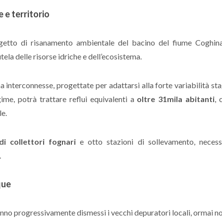
 e territorio
ogetto di risanamento ambientale del bacino del fiume Coghin
tela delle risorse idriche e dell’ecosistema.
 interconnesse, progettate per adattarsi alla forte variabilità st
gime, potrà trattare reflui equivalenti a
oltre 31mila abitanti
, 
le.
di collettori fognari
e otto stazioni di sollevamento, necess
.
que
anno progressivamente dismessi i vecchi depuratori locali, ormai no