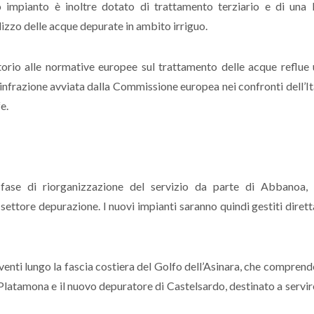
 impianto è inoltre dotato di trattamento terziario e di una l
ilizzo delle acque depurate in ambito irriguo.
itorio alle normative europee sul trattamento delle acque reflue
nfrazione avviata dalla Commissione europea nei confronti dell’It
e.
na fase di riorganizzazione del servizio da parte di Abbanoa,
settore depurazione. I nuovi impianti saranno quindi gestiti dire
rventi lungo la fascia costiera del Golfo dell’Asinara, che compren
Platamona e il nuovo depuratore di Castelsardo, destinato a servi