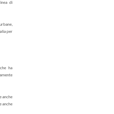
inea di
 urbane,
alia per
 che ha
ttamente
de anche
re anche