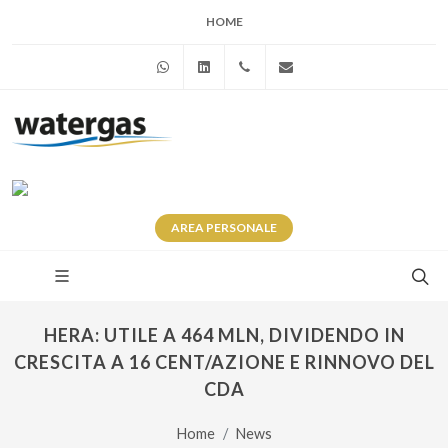
HOME
WhatsApp
Linkedin
+39 345 281 0246
info@watergas.it
AREA
PERSONALE
HERA: UTILE A 464 MLN, DIVIDENDO IN
CRESCITA A 16 CENT/AZIONE E RINNOVO DEL
CDA
Home
News