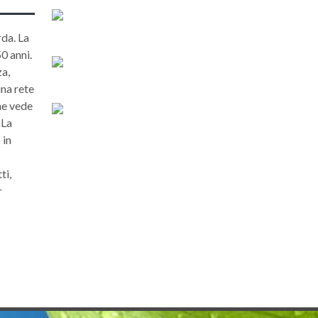
rda. La
0 anni.
za,
una rete
he vede
 La
 in
ti,
r