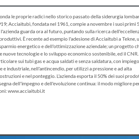
onda le proprie radici nello storico passato della siderurgia lomba
1919; Acciaitubi, fondata nel 1961, compie a novembre i suoi primi 5
l'azienda guarda ora al futuro, puntando sulla ricerca dell'eccellen
 produttivi. È recente ad esempio l'adesione di Acciaitubi a Tekne, 
risparmio energetico e dell'ottimizzazione aziendale; un progetto c
r le nuove tecnologie e lo sviluppo economico sostenibile, ed il CNR.
icolare sui tubi gas e acqua saldati e senza saldatura, con impiego
e industriale, nell'antincendio, per utilizzi a pressione e ad alta
ostruzioni e nel ponteggio. L'azienda esporta il 50% dei suoi prodot
segna dell'impegno e dell'evoluzione continua: il modo migliore pe
oni: www.acciaitubi.it