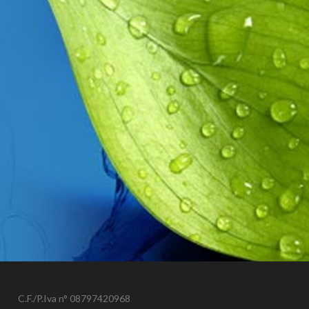
C.F./P.Iva n° 08797420968