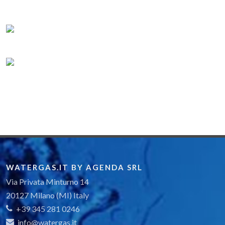
WATERGAS.IT BY AGENDA SRL
Via Privata Minturno 14
20127 Milano (MI) Italy
+39 345 281 0246
info@watergas.it