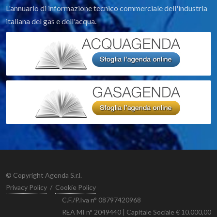
L'annuario di informazione tecnico commerciale dell'industria
italiana del gas e dell'acqua.
© Copyright Agenda S.r.l.
Privacy Policy
/
Cookie Policy
C.F./P.Iva n° 08797420968
REA MI n° 2049440 | Capitale Sociale € 10.000,00