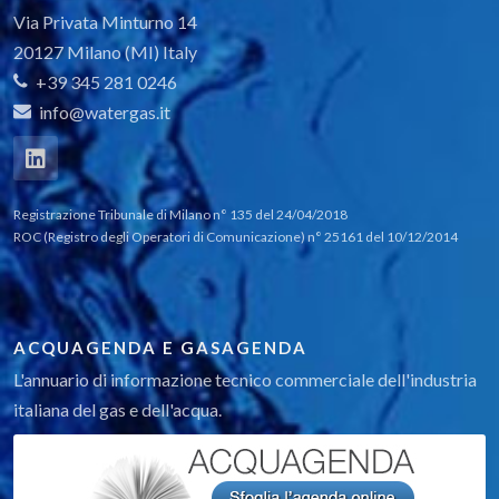
Via Privata Minturno 14
20127 Milano (MI) Italy
+39 345 281 0246
info@watergas.it
Registrazione Tribunale di Milano n° 135 del 24/04/2018
ROC (Registro degli Operatori di Comunicazione) n° 25161 del 10/12/2014
ACQUAGENDA E GASAGENDA
L'annuario di informazione tecnico commerciale dell'industria
italiana del gas e dell'acqua.