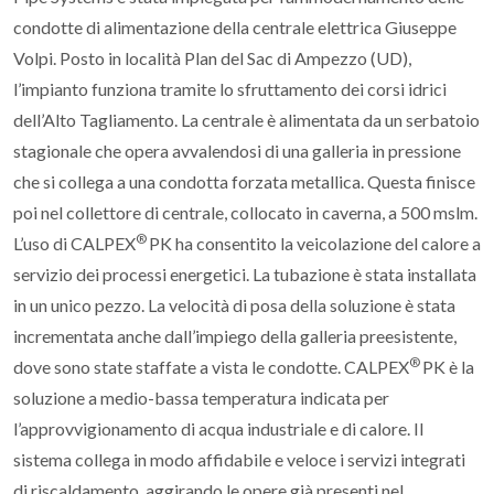
condotte di alimentazione della centrale elettrica Giuseppe
Volpi. Posto in località Plan del Sac di Ampezzo (UD),
l’impianto funziona tramite lo sfruttamento dei corsi idrici
dell’Alto Tagliamento. La centrale è alimentata da un serbatoio
stagionale che opera avvalendosi di una galleria in pressione
che si collega a una condotta forzata metallica. Questa finisce
poi nel collettore di centrale, collocato in caverna, a 500 mslm.
®
L’uso di CALPEX
PK ha consentito la veicolazione del calore a
servizio dei processi energetici. La tubazione è stata installata
in un unico pezzo. La velocità di posa della soluzione è stata
incrementata anche dall’impiego della galleria preesistente,
®
dove sono state staffate a vista le condotte. CALPEX
PK è la
soluzione a medio-bassa temperatura indicata per
l’approvvigionamento di acqua industriale e di calore. Il
sistema collega in modo affidabile e veloce i servizi integrati
di riscaldamento, aggirando le opere già presenti nel