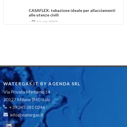
CASAFLEX: tubazione ideale per allacciamenti
alle utenze civili
12 ott 2022
GNL, gas pulito installato con flessibilità e
sicurezza
12 set 2022
WATERGAS.IT BY AGENDA SRL
Via Privata Minturno 14
20127 Milano (MI) Italy
+39 345 281 0246
info@watergas.it