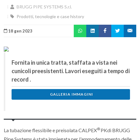
BRUGG PIPE SYSTEMS S.r.l.
Prodotti, tecnologie e case history
18 gen 2023
Fornita in unica tratta, staffata a vista nei
cunicoli preesistenti. Lavori eseguiti a tempo di
record .
GALLERIA IMMAGINI
®
La tubazione flessibile e preisolata CALPEX
PKdi BRUGG
Pipe Systems è stata impiegata per l’ammodernamento delle