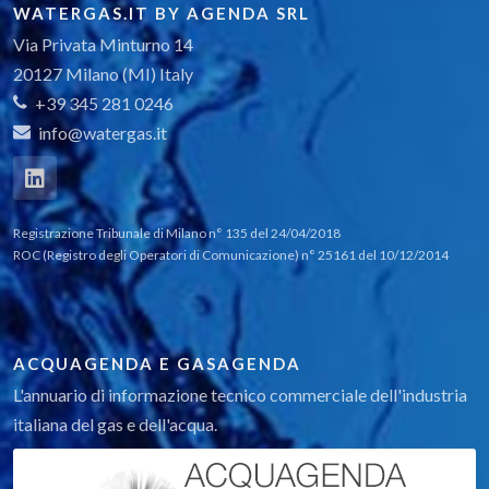
WATERGAS.IT BY AGENDA SRL
Via Privata Minturno 14
20127 Milano (MI) Italy
+39 345 281 0246
info@watergas.it
Registrazione Tribunale di Milano n° 135 del 24/04/2018
ROC (Registro degli Operatori di Comunicazione) n° 25161 del 10/12/2014
ACQUAGENDA E GASAGENDA
L'annuario di informazione tecnico commerciale dell'industria
italiana del gas e dell'acqua.