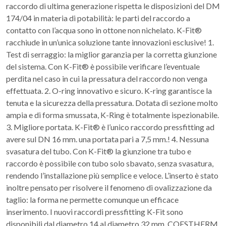
raccordo di ultima generazione rispetta le disposizioni del DM
174/04 in materia di potabilità: le parti del raccordo a
contatto con l’acqua sono in ottone non nichelato. K-Fit®
racchiude in un’unica soluzione tante innovazioni esclusive! 1.
Test di serraggio: la miglior garanzia per la corretta giunzione
del sistema. Con K-Fit® è possibile verificare l’eventuale
perdita nel caso in cui la pressatura del raccordo non venga
effettuata. 2. O-ring innovativo e sicuro. K-ring garantisce la
tenuta e la sicurezza della pressatura. Dotata di sezione molto
ampia e di forma smussata, K-Ring è totalmente ispezionabile.
3. Migliore portata. K-Fit® è l’unico raccordo pressfitting ad
avere sul DN 16 mm. una portata pari a 7,5 mm.! 4. Nessuna
svasatura del tubo. Con K-Fit® la giunzione tra tubo e
raccordo è possibile con tubo solo sbavato, senza svasatura,
rendendo l’installazione più semplice e veloce. L’inserto è stato
inoltre pensato per risolvere il fenomeno di ovalizzazione da
taglio: la forma ne permette comunque un efficace
inserimento. I nuovi raccordi pressfitting K-Fit sono
disponibili dal diametro 14 al diametro 32 mm. COESTHERM