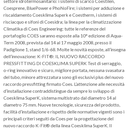
settore idrotermosanitario: i sistemi di scarico Coestilen,
Coesprene, BluePower e PhoNoFire; i sistemi per adduzione e
riscaldamento Coesklima Superk e Coestherm, i sistemi di
risciacquo e sifoni di Coesidra; la linea per la climatizzazione
Climatika di Coes Engineering: tutte le referenze del
portafoglio COES saranno esposte alla 10° edizione di Aqua-
Term 2008, prevista dal 14 al 17 maggio 2008, presso il
Padiglione 1, stand 1/6-68. Molte le novità esposte, all’insegna
dell’innovazione: K-FIT®: IL NUOVO RACCORDO
PRESSFITTING DI COESKLIMA SUPERK Test di serraggio,
o-ring innovativo e sicuro, migliore portata, nessuna svasatura
del tubo, minore attrezzatura sono gli esclusivi plus del nuovo
raccordo pressfitting firmato Coes. L’attenzione alle necessità
d’installazione contraddistingue da sempre lo sviluppo di
Coesklima SuperK, sistema multistrato dal diametro 14 al
diametro 75 mm. Nuove tecnologie, sicurezza del prodotto,
facilità d’installazione e rispetto delle normative vigenti sono i
principali criteri seguiti da Coes per la progettazione del
nuovo raccordo K-Fit® della linea Coesklima SuperK. Il