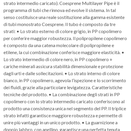
strato intermedio caricato). Coesprene Multilayer Pipe è il
programma di tubi che rinnova ed evolve il sistema. In tal
senso costituisce una reale sostituzione alla gamma esistente
di tubi monostrato Coesprene. Il tubo è composto da tre
strati: • Lo strato esterno di colore grigio, in PP copolimero
per conferire maggior robustezza. Il polipropilene copolimero
è composto da una catena molecolare di polipropilene e
etilene, la cui combinazione conferisce maggiore elasticità. •
Lo strato intermedio di colore nero, in PP copolimero +
cariche minerali assicura stabilità dimensionale e protezione
dagli urti e dalle sollecitazioni. • Lo strato interno di colore
bianco, in PP copolimero, agevola l’ispezione e lo scorrimento
dei fluidi, grazie alla particolare levigatezza. Caratteristiche
tecniche del prodotto. • La combinazione degli strati in PP
copolimero con lo strato intermedio caricato conferiscono al
prodotto una consistenza unica nel segmento del PP. Il triplice
strato infatti garantisce maggiore robustezza e permette di
unire più vantaggi in un unico prodotto. • La guarnizione a
doppio labbro, con anellino, garantisce una perfetta tenuta