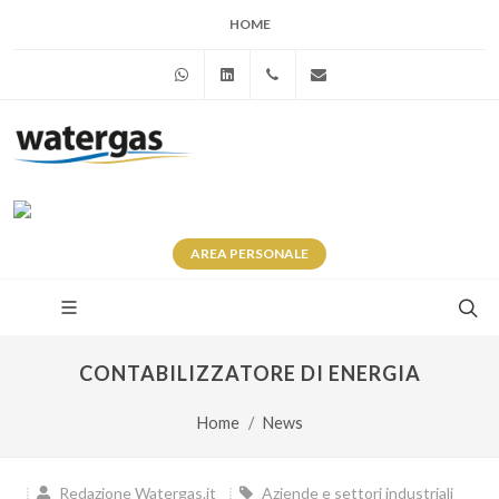
HOME
WhatsApp
Linkedin
+39 345 281 0246
info@watergas.it
AREA
PERSONALE
CONTABILIZZATORE DI ENERGIA
Home
News
Redazione Watergas.it
Aziende e settori industriali