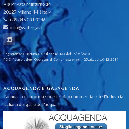
Via Privata Minturno 14
20127 Milano (MI) Italy
+39 345 281 0246
info@watergas.it
Registrazione Tribunale di Milano n° 135 del 24/04/2018
ROC (Registro degli Operatori di Comunicazione) n° 25161 del 10/12/2014
ACQUAGENDA E GASAGENDA
L'annuario di informazione tecnico commerciale dell'industria
italiana del gas e dell'acqua.