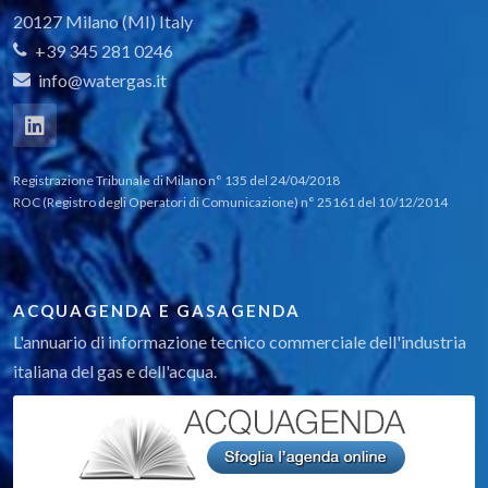
20127 Milano (MI) Italy
+39 345 281 0246
info@watergas.it
Registrazione Tribunale di Milano n° 135 del 24/04/2018
ROC (Registro degli Operatori di Comunicazione) n° 25161 del 10/12/2014
ACQUAGENDA E GASAGENDA
L'annuario di informazione tecnico commerciale dell'industria
italiana del gas e dell'acqua.