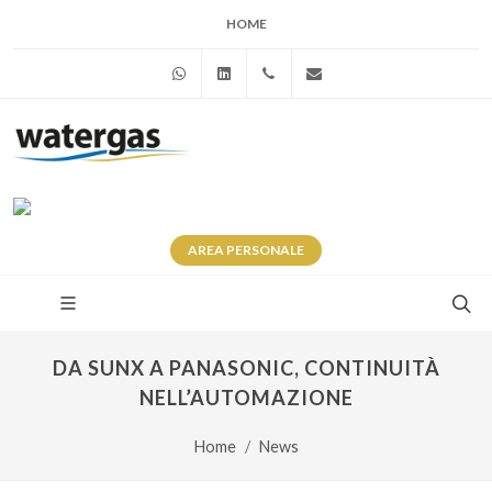
HOME
WhatsApp
Linkedin
+39 345 281 0246
info@watergas.it
AREA
PERSONALE
DA SUNX A PANASONIC, CONTINUITÀ
NELL’AUTOMAZIONE
Home
News