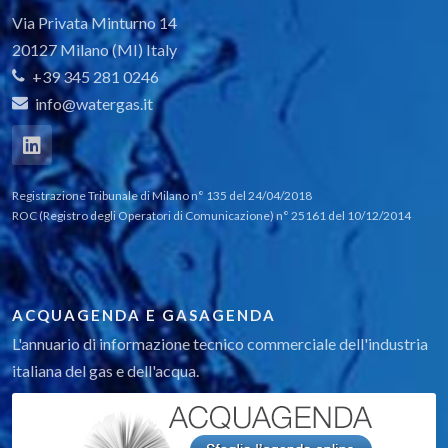
Via Privata Minturno 14
20127 Milano (MI) Italy
+39 345 281 0246
info@watergas.it
Registrazione Tribunale di Milano n° 135 del 24/04/2018
ROC (Registro degli Operatori di Comunicazione) n° 25161 del 10/12/2014
ACQUAGENDA E GASAGENDA
L'annuario di informazione tecnico commerciale dell'industria
italiana del gas e dell'acqua.