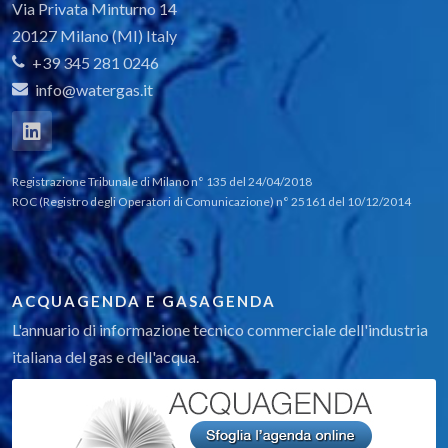
Via Privata Minturno 14
20127 Milano (MI) Italy
+39 345 281 0246
info@watergas.it
Registrazione Tribunale di Milano n° 135 del 24/04/2018
ROC (Registro degli Operatori di Comunicazione) n° 25161 del 10/12/2014
ACQUAGENDA E GASAGENDA
L'annuario di informazione tecnico commerciale dell'industria
italiana del gas e dell'acqua.