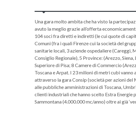
Una gara molto ambita che ha visto la partecipazio
avuto la meglio grazie all’offerta economicamente 
104 soci fra diretti e indiretti (le cui quote di
Comuni (fra i quali Firenze cui la società del grupp
sanitarie locali, 3 aziende ospedaliere (Careggi, M
Consiglio Regionale), 5 Province: (Arezzo, Siena, L
Superiore di Pisa; 8 Camere di Commercio (Arezzo
Toscana e Arpat. I 23 milioni di metri cubi vanno 
attraverso la gara Consip (società per azioni del 
alle pubbliche amministrazioni di Toscana, Umbri
clienti industriali che hanno scelto Estra Energie 
Sammontana (4.000.000 mc/anno) oltre ai già ‘vecc