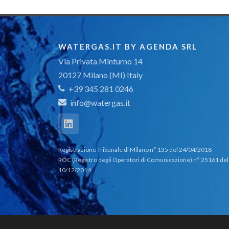
WATERGAS.IT BY AGENDA SRL
Via Privata Minturno 14
20127 Milano (MI) Italy
+39 345 281 0246
info@watergas.it
Registrazione Tribunale di Milano n° 135 del 24/04/2018
ROC (Registro degli Operatori di Comunicazione) n° 25161 del
10/12/2014