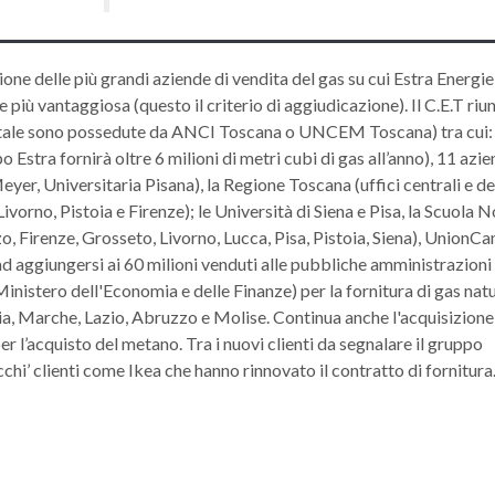
ne delle più grandi aziende di vendita del gas su cui Estra Energie
più vantaggiosa (questo il criterio di aggiudicazione). Il C.E.T riu
 capitale sono possedute da ANCI Toscana o UNCEM Toscana) tra cui:
o Estra fornirà oltre 6 milioni di metri cubi di gas all’anno), 11 azi
eyer, Universitaria Pisana), la Regione Toscana (uffici centrali e de
ivorno, Pistoia e Firenze); le Università di Siena e Pisa, la Scuola 
, Firenze, Grosseto, Livorno, Lucca, Pisa, Pistoia, Siena), UnionC
ad aggiungersi ai 60 milioni venduti alle pubbliche amministrazioni
Ministero dell'Economia e delle Finanze) per la fornitura di gas nat
a, Marche, Lazio, Abruzzo e Molise. Continua anche l'acquisizione
per l’acquisto del metano. Tra i nuovi clienti da segnalare il gruppo
hi’ clienti come Ikea che hanno rinnovato il contratto di fornitura