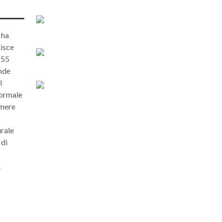
 ha
nisce
 55
ende
l
Normale
amere
urale
 di
.