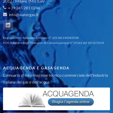
20127 Milano (MI) Italy
+39 345 281 0246
info@watergas.it
Registrazione Tribunale di Milano n° 135 del 24/04/2018
ROC (Registro degli Operatori di Comunicazione) n° 25161 del 10/12/2014
ACQUAGENDA E GASAGENDA
L'annuario di informazione tecnico commerciale dell'industria
italiana del gas e dell'acqua.