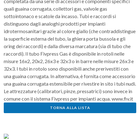
completata da una serie di accessori e componenti specifici
quali guaina corrugata, collettori gas, valvole gas
sottointonaco e scatole da incasso. Tubi e raccordi si
distinguono dagli analoghi prodotti per impianti
idrotermosanitari grazie al colore giallo (che contraddistingue
la superficie esterna del tubo, la ghiera porta bussola e gli
oring dei raccordi) e dalla diversa marcatura (sia di tubo che
raccordi). Il tubo Fivpress Gas è disponibile in rotoli nelle
misure 16x2, 20x2, 26x3 e 32x3 o in barre nelle misure 26x3 e
32x3. I tubi in rotolo sono disponibili anche prerivestiti con
una guaina corrugata. In alternativa, è fornita come accessorio
una guaina corrugata estensibile per rivestire in sito i tubi nudi.
Le attrezzature (calibratori, pinze, pressatrici) sono invece in
comune con il sistema Fivpress per impianti acqua. www.fiv.it
TORNA ALLA LISTA