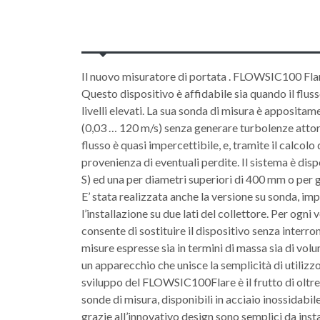
Il nuovo misuratore di portata . FLOWSIC100 Flare 
Questo dispositivo è affidabile sia quando il flu
livelli elevati. La sua sonda di misura è apposit
(0,03 … 120 m/s) senza generare turbolenze attorno
flusso è quasi impercettibile, e, tramite il calcol
provenienza di eventuali perdite. Il sistema è disp
S) ed una per diametri superiori di 400 mm o per g
E’ stata realizzata anche la versione su sonda, impo
l’installazione su due lati del collettore. Per ogn
consente di sostituire il dispositivo senza interrom
misure espresse sia in termini di massa sia di vo
un apparecchio che unisce la semplicità di utilizzo 
sviluppo del FLOWSIC100Flare è il frutto di oltre 
sonde di misura, disponibili in acciaio inossidabile
grazie all’innovativo design sono semplici da instal