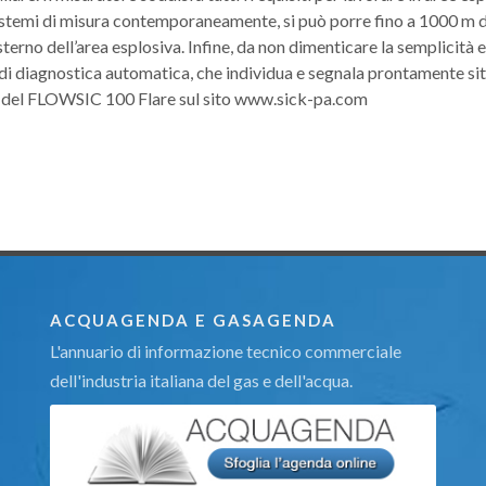
re sistemi di misura contemporaneamente, si può porre fino a 1000 m 
sterno dell’area esplosiva. Infine, da non dimenticare la semplicità e
à di diagnostica automatica, che individua e segnala prontamente si
che del FLOWSIC 100 Flare sul sito www.sick-pa.com
ACQUAGENDA E GASAGENDA
L'annuario di informazione tecnico commerciale
dell'industria italiana del gas e dell'acqua.