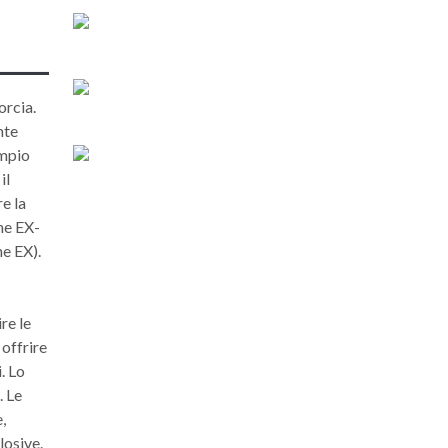
orcia.
nte
ampio
il
re la
one EX-
ne EX).
re le
 offrire
. Lo
. Le
,
losive.