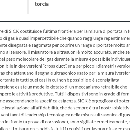
torcia
di SICK costituisce l’ultima frontiera per la misura di portata in t
sso di gas è quasi impercettibile che quando raggiunge repentiname
amente disegnata e sagomata per coprire un range di portate molto 
 al sensore. Il misuratore a ultrasuoni è molto accurato, anche se 
o del peso molecolare del gas durante la misura è possibile individua
onibile in due versioni “cross duct”, una per piccoli diametri (versi
as che attenuano il segnale ultrasonico usato per la misura (versio
rtante in tutti quei casi in cui non è possibile o è sconsigliata
i versione esiste un modello dotato di un meccanismo retraibile che
pere le attività produttive. Tutti i dispositivi sono in grado di forni
lume assecondando la specifica esigenza. SICK è orgogliosa di poter
e installazione all’affidabilità, che da sempre è tra i nostri obiettivi
venti anni di leadership tecnologica nella misura ultrasonica di gas
 o in titanio (a prova di corrosione), sono sigillate ermeticamente, e
lare. Il misuratore soddisfa tutti i requisiti per lavorare in aree esp