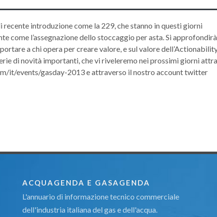
di recente introduzione come la 229, che stanno in questi giorni
zonte come l’assegnazione dello stoccaggio per asta. Si approfondirà 
rtare a chi opera per creare valore, e sul valore dell’Actionability
ie di novità importanti, che vi riveleremo nei prossimi giorni attr
om/it/events/gasday-2013 e attraverso il nostro account twitter
ACQUAGENDA E GASAGENDA
L'annuario di informazione tecnico commerciale
dell'industria italiana del gas e dell'acqua.