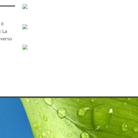
il
. La
averso