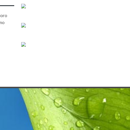
loro
nno